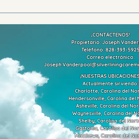
¡CONTÁCTENOS!
Propietario: Joseph Vande
Teléfono: 828-393-592
Correo electrónico:
Joseph.Vanderpool@silverliningcare
¡NUESTRAS UBICACIONES
Actualmente sirviendo:
Charlotte, Carolina del Nor
Hendersonville, Carolina del 
Asheville, Carolina del Nor
Waynesville, Carolina del N
Shelby, Carolina del Nort
Gastonia, Carolina del Nor
Matthews, Carolina del Nor