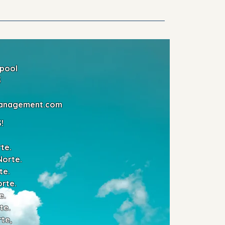
rpool
5
management.com
!
te.
Norte.
te.
orte.
e.
te.
te,